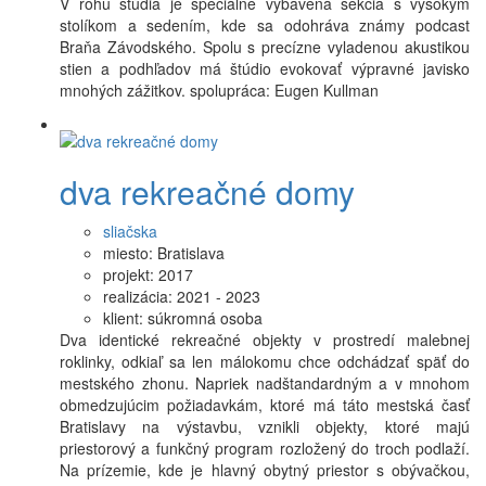
V rohu štúdia je špeciálne vybavená sekcia s vysokým
stolíkom a sedením, kde sa odohráva známy podcast
Braňa Závodského. Spolu s precízne vyladenou akustikou
stien a podhľadov má štúdio evokovať výpravné javisko
mnohých zážitkov. spolupráca: Eugen Kullman
dva rekreačné domy
sliačska
miesto:
Bratislava
projekt:
2017
realizácia:
2021 - 2023
klient:
súkromná osoba
Dva identické rekreačné objekty v prostredí malebnej
roklinky, odkiaľ sa len málokomu chce odchádzať späť do
mestského zhonu. Napriek nadštandardným a v mnohom
obmedzujúcim požiadavkám, ktoré má táto mestská časť
Bratislavy na výstavbu, vznikli objekty, ktoré majú
priestorový a funkčný program rozložený do troch podlaží.
Na prízemie, kde je hlavný obytný priestor s obývačkou,