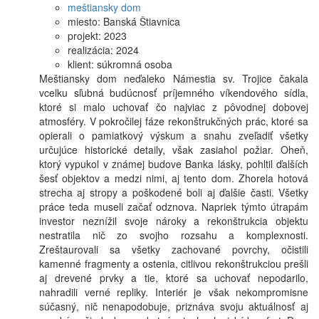
meštiansky dom
miesto:
Banská Štiavnica
projekt:
2023
realizácia:
2024
klient:
súkromná osoba
Meštiansky dom neďaleko Námestia sv. Trojice čakala
vcelku sľubná budúcnosť príjemného víkendového sídla,
ktoré si malo uchovať čo najviac z pôvodnej dobovej
atmosféry. V pokročilej fáze rekonštrukčných prác, ktoré sa
opierali o pamiatkový výskum a snahu zveľadiť všetky
určujúce historické detaily, však zasiahol požiar. Oheň,
ktorý vypukol v známej budove Banka lásky, pohltil ďalších
šesť objektov a medzi nimi, aj tento dom. Zhorela hotová
strecha aj stropy a poškodené boli aj ďalšie časti. Všetky
práce teda museli začať odznova. Napriek týmto útrapám
investor neznížil svoje nároky a rekonštrukcia objektu
nestratila nič zo svojho rozsahu a komplexnosti.
Zreštaurovali sa všetky zachované povrchy, očistili
kamenné fragmenty a ostenia, citlivou rekonštrukciou prešli
aj drevené prvky a tie, ktoré sa uchovať nepodarilo,
nahradili verné repliky. Interiér je však nekompromisne
súčasný, nič nenapodobuje, priznáva svoju aktuálnosť aj