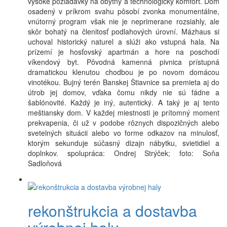
vysoké požiadavky na obytný a technologický komfort. Dom
osadený v príkrom svahu pôsobí zvonka monumentálne,
vnútorný program však nie je neprimerane rozsiahly, ale
skôr bohatý na členitosť podlahových úrovní. Mázhaus si
uchoval historický naturel a slúži ako vstupná hala. Na
prízemí je hosťovský apartmán a hore na poschodí
víkendový byt. Pôvodná kamenná pivnica prístupná
dramatickou klenutou chodbou je po novom domácou
vinotékou. Bujný terén Banskej Štiavnice sa premieta aj do
útrob jej domov, vďaka čomu nikdy nie sú fádne a
šablónovité. Každý je iný, autentický. A taký je aj tento
meštiansky dom. V každej miestnosti je prítomný moment
prekvapenia, či už v podobe rôznych dispozičných alebo
svetelných situácii alebo vo forme odkazov na minulosť,
ktorým sekunduje súčasný dizajn nábytku, svietidiel a
doplnkov. spolupráca: Ondrej Strýček; foto: Soňa
Sadloňová
rekonštrukcia a dostavba