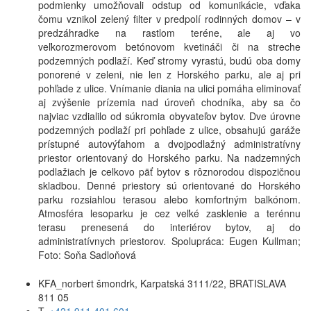
podmienky umožňovali odstup od komunikácie, vďaka
čomu vznikol zelený filter v predpolí rodinných domov – v
predzáhradke na rastlom teréne, ale aj vo
veľkorozmerovom betónovom kvetináči či na streche
podzemných podlaží. Keď stromy vyrastú, budú oba domy
ponorené v zeleni, nie len z Horského parku, ale aj pri
pohľade z ulice. Vnímanie diania na ulici pomáha eliminovať
aj zvýšenie prízemia nad úroveň chodníka, aby sa čo
najviac vzdialilo od súkromia obyvateľov bytov. Dve úrovne
podzemných podlaží pri pohľade z ulice, obsahujú garáže
prístupné autovýťahom a dvojpodlažný administratívny
priestor orientovaný do Horského parku. Na nadzemných
podlažiach je celkovo päť bytov s rôznorodou dispozičnou
skladbou. Denné priestory sú orientované do Horského
parku rozsiahlou terasou alebo komfortným balkónom.
Atmosféra lesoparku je cez veľké zasklenie a terénnu
terasu prenesená do interiérov bytov, aj do
administratívnych priestorov. Spolupráca: Eugen Kullman;
Foto: Soňa Sadloňová
KFA_norbert šmondrk, Karpatská 3111/22, BRATISLAVA
811 05