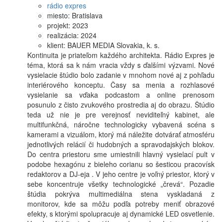
rádio expres
miesto:
Bratislava
projekt:
2023
realizácia:
2024
klient:
BAUER MEDIA Slovakia, k. s.
Kontinuita je priateľom každého architekta. Rádio Expres je
téma, ktorá sa k nám vracia vždy s ďalšími výzvami. Nové
vysielacie štúdio bolo zadanie v mnohom nové aj z pohľadu
interiérového konceptu. Časy sa menia a rozhlasové
vysielanie sa vďaka podcastom a online prenosom
posunulo z čisto zvukového prostredia aj do obrazu. Štúdio
teda už nie je pre verejnosť neviditeľný kabinet, ale
multifunkčná, náročne technologicky vybavená scéna s
kamerami a vizuálom, ktorý má náležite dotvárať atmosféru
jednotlivých relácií či hudobných a spravodajských blokov.
Do centra priestoru sme umiestnili hlavný vysielací pult v
podobe hexagónu z bieleho corianu so šesticou pracovísk
redaktorov a DJ-eja . V jeho centre je voľný priestor, ktorý v
sebe koncentruje všetky technologické „črevá“. Pozadie
štúdia pokrýva multimediálna stena vyskladaná z
monitorov, kde sa môžu podľa potreby meniť obrazové
efekty, s ktorými spolupracuje aj dynamické LED osvetlenie.