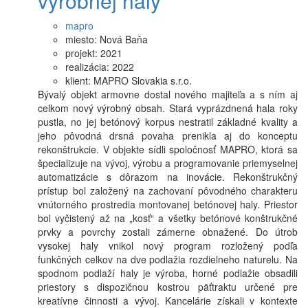
výrobnej haly
mapro
miesto:
Nová Baňa
projekt:
2021
realizácia:
2022
klient:
MAPRO Slovakia s.r.o.
Bývalý objekt armovne dostal nového majiteľa a s ním aj
celkom nový výrobný obsah. Stará vyprázdnená hala roky
pustla, no jej betónový korpus nestratil základné kvality a
jeho pôvodná drsná povaha prenikla aj do konceptu
rekonštrukcie. V objekte sídli spoločnosť MAPRO, ktorá sa
špecializuje na vývoj, výrobu a programovanie priemyselnej
automatizácie s dôrazom na inovácie. Rekonštrukčný
prístup bol založený na zachovaní pôvodného charakteru
vnútorného prostredia montovanej betónovej haly. Priestor
bol vyčistený až na „kosť“ a všetky betónové konštrukčné
prvky a povrchy zostali zámerne obnažené. Do útrob
vysokej haly vnikol nový program rozložený podľa
funkčných celkov na dve podlažia rozdielneho naturelu. Na
spodnom podlaží haly je výroba, horné podlažie obsadili
priestory s dispozičnou kostrou päťtraktu určené pre
kreatívne činnosti a vývoj. Kancelárie získali v kontexte