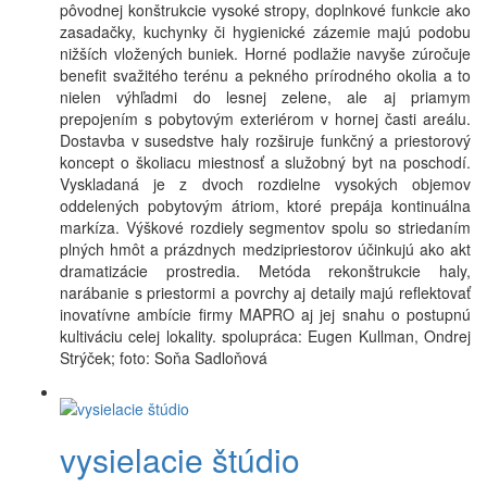
pôvodnej konštrukcie vysoké stropy, doplnkové funkcie ako
zasadačky, kuchynky či hygienické zázemie majú podobu
nižších vložených buniek. Horné podlažie navyše zúročuje
benefit svažitého terénu a pekného prírodného okolia a to
nielen výhľadmi do lesnej zelene, ale aj priamym
prepojením s pobytovým exteriérom v hornej časti areálu.
Dostavba v susedstve haly rozširuje funkčný a priestorový
koncept o školiacu miestnosť a služobný byt na poschodí.
Vyskladaná je z dvoch rozdielne vysokých objemov
oddelených pobytovým átriom, ktoré prepája kontinuálna
markíza. Výškové rozdiely segmentov spolu so striedaním
plných hmôt a prázdnych medzipriestorov účinkujú ako akt
dramatizácie prostredia. Metóda rekonštrukcie haly,
narábanie s priestormi a povrchy aj detaily majú reflektovať
inovatívne ambície firmy MAPRO aj jej snahu o postupnú
kultiváciu celej lokality. spolupráca: Eugen Kullman, Ondrej
Strýček; foto: Soňa Sadloňová
vysielacie štúdio