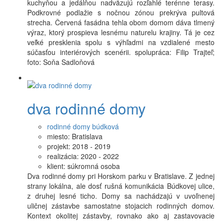
kuchyňou a jedálňou nadväzujú rozľahlé terénne terasy.
Podkrovné podlažie s nočnou zónou prekrýva pultová
strecha. Červená fasádna tehla obom domom dáva tlmený
výraz, ktorý prospieva lesnému naturelu krajiny. Tá je cez
veľké presklenia spolu s výhľadmi na vzdialené mesto
súčasťou interiérových scenérii. spolupráca: Filip Trajteľ;
foto: Soňa Sadloňová
dva rodinné domy
rodinné domy búdková
miesto:
Bratislava
projekt:
2018 - 2019
realizácia:
2020 - 2022
klient:
súkromná osoba
Dva rodinné domy pri Horskom parku v Bratislave. Z jednej
strany lokálna, ale dosť rušná komunikácia Búdkovej ulice,
z druhej lesné ticho. Domy sa nachádzajú v uvoľnenej
uličnej zástavbe samostatne stojacich rodinných domov.
Kontext okolitej zástavby, rovnako ako aj zastavovacie