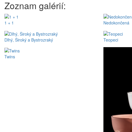
Zoznam galérií:
1 + 1
Nedokončená
Dlhý, Široký a Bystrozraký
Teopeci
Twins