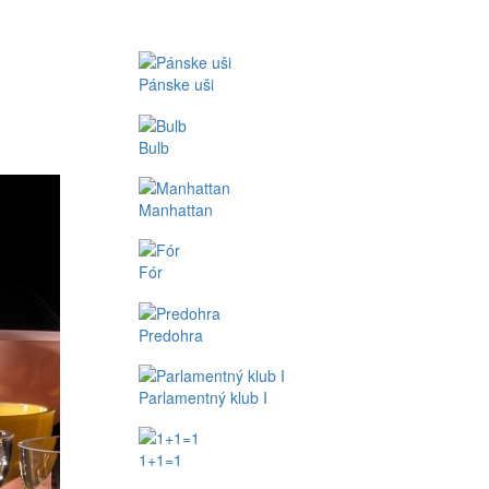
Pánske uši
Bulb
Manhattan
Fór
Predohra
Parlamentný klub I
1+1=1