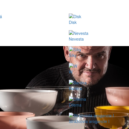
Disk
Nevesta
Šíky
W
Bariéra
Dilema
Strážcovia arogancie I