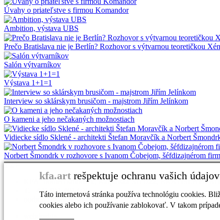
Úvahy o priateľstve s firmou Komandor
Ambition, výstava UBS
Prečo Bratislava nie je Berlín? Rozhovor s výtvarnou teoretičkou Xé
Salón výtvarníkov
Výstava 1+1=1
Interview so sklárskym brusičom - majstrom Jiřím Jelínkom
O kameni a jeho nečakaných možnostiach
Vidiecke sídlo Sklené - architekti Štefan Moravčík a Norbert Šmondr
Norbert Šmondrk v rozhovore s Ivanom Čobejom, šéfdizajnérom firm
1
2
>
kfa.art
rešpektuje ochranu vašich údajov
KFA_norbert šmondrk, Karpatská 3111/22, BRATISLAVA 811
T.
+421 911 401 601
Táto internetová stránka používa technológiu cookies. Bli
norbert.smondrk@kfa.art
cookies alebo ich používanie zablokovať. V takom prípade
webdesign
|