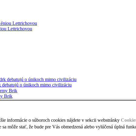
niou Lettrichovou
k debatujú o únikoch mimo civilizáciu
y Brik
 05
žšie informácie o súboroch cookies nájdete v sekcii webstránky
Cookie
 sa môže stať, že bude pre Vás obmedzená alebo vylúčená úplná funkcio