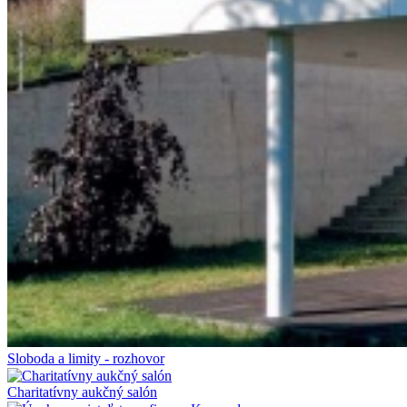
Sloboda a limity - rozhovor
Charitatívny aukčný salón