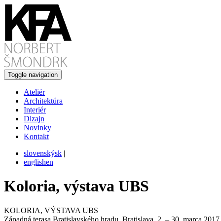
Toggle navigation
Ateliér
Architektúra
Interiér
Dizajn
Novinky
Kontakt
slovenský
sk
|
english
en
Koloria, výstava UBS
KOLORIA, VÝSTAVA UBS
Západná terasa Bratislavského hradu, Bratislava, 2. – 30. marca 2017