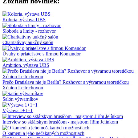
Zoznam noviniek:
Koloria, výstava UBS
Sloboda a limity - rozhovor
Charitatívny aukčný salón
Úvahy o priateľstve s firmou Komandor
Ambition, výstava UBS
Prečo Bratislava nie je Berlín? Rozhovor s výtvarnou teoretičkou
Xéniou Lettrichovou
Salón výtvarníkov
Výstava 1+1=1
Interview so sklárskym brusičom - majstrom Jiřím Jelínkom
O kameni a jeho nečakaných možnostiach