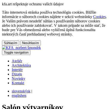
kfa.art
rešpektuje ochranu vašich údajov
Táto internetová stránka používa technológiu cookies. Bližšie
informácie o súboroch cookies nájdete v sekcii webstránky
Cookies
.
Je Vaším právom neudeliť súhlas s používaním súborov cookies
alebo ich používanie zablokovať. V takom prípade sa môže stať, že
bude pre Vás obmedzená alebo vylúčená úplná funkcionalita
niektorých častí prehliadanej webovej stránky.
Súhlasím
Nesúhlasím
Toggle navigation
Ateliér
Architektúra
Interiér
Dizajn
Novinky
Kontakt
slovenský
sk
|
english
en
Salón výtvarníkov