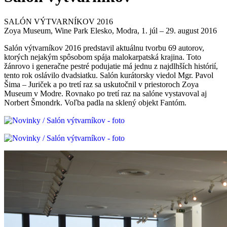
SALÓN VÝTVARNÍKOV 2016
Zoya Museum, Wine Park Elesko, Modra, 1. júl – 29. august 2016
Salón výtvarníkov 2016 predstavil aktuálnu tvorbu 69 autorov,
ktorých nejakým spôsobom spája malokarpatská krajina. Toto
žánrovo i generačne pestré podujatie má jednu z najdlhších histórií,
tento rok oslávilo dvadsiatku. Salón kurátorsky viedol Mgr. Pavol
Šima – Juriček a po tretí raz sa uskutočnil v priestoroch Zoya
Museum v Modre. Rovnako po tretí raz na salóne vystavoval aj
Norbert Šmondrk. Voľba padla na sklený objekt Fantóm.